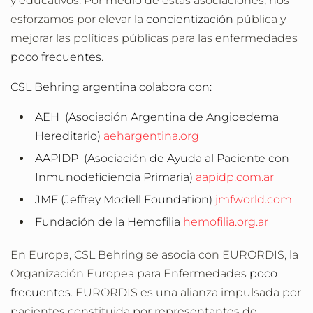
y educativos. Por medio de estas asociaciones, nos
esforzamos por elevar la
concientización
pública y
mejorar las políticas públicas para las enfermedades
poco frecuentes
.
CSL Behring argentina colabora con:
AEH
(
Asociación Argentina de Angioedema
Hereditario)
aehargentina.org
AAPIDP (Asociación de Ayuda al Paciente con
Inmunodeficiencia Primaria)
aapidp.com.ar
JMF (Jeffrey Modell Foundation)
jmfworld.com
Fundación de
la Hemofilia
hemofilia.org.ar
En Europa, CSL Behring se asocia con EURORDIS, la
Organización Europea para Enfermedades
poco
frecuentes
. EURORDIS es una alianza impulsada por
pacientes constituida por representantes de