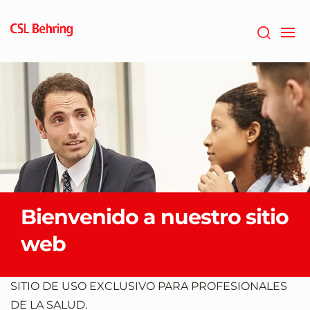
Saltar
al
contenido
principal
Bienvenido a nuestro sitio
web
SITIO DE USO EXCLUSIVO PARA PROFESIONALES
DE LA SALUD.